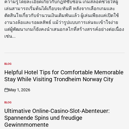
ความรู้โดยละเอียดเกี่ยวกับกฎที่ซับซ้อน เกมสล็อตช่วยให้ผู้
เล่นสามารถเริ่มต้นได้เกือบจะทันที หลังจากเลือกเกมและ
ตัดสินใจเกี่ยวกับจำนวนเงินเดิมพันแล้ว ผู้เล่นเพียงแค่เปิดใช้
งานวงล้อและรอผลลัพธ์ แม้ว่ารูปแบบการเล่นจะเข้าใจง่าย
แต่ผู้พัฒนาเกมก็ยังคงนำเสนอกลไกที่สร้างสรรค์อย่างต่อเนื่อง
เช่น...
BLOG
POSTED
IN
Helpful Hotel Tips for Comfortable Memorable
Stay While Visiting Trondheim Norway City
May 1, 2026
on
BLOG
POSTED
IN
Ultimative Online-Casino-Slot-Abenteuer:
Spannende Spins und freudige
Gewinnmomente