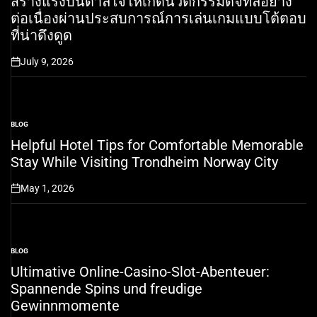
สร้างแรงบันดาลใจให้เกิดนวัตกรรมดิจิทัลอย่าง
ต่อเนื่องผ่านประสบการณ์การเล่นเกมแบบโต้ตอบ
ที่น่าดึงดูด
July 9, 2026
on
BLOG
POSTED
IN
Helpful Hotel Tips for Comfortable Memorable
Stay While Visiting Trondheim Norway City
May 1, 2026
on
BLOG
POSTED
IN
Ultimative Online-Casino-Slot-Abenteuer:
Spannende Spins und freudige
Gewinnmomente