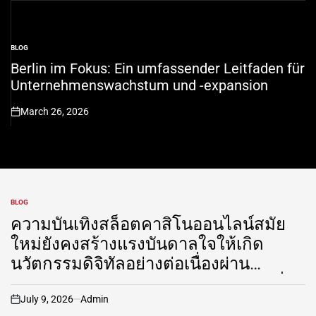
BLOG
POSTED
IN
Berlin im Fokus: Ein umfassender Leitfaden für
Unternehmenswachstum und -expansion
March 26, 2026
on
BLOG
POSTED
IN
ความบันเทิงสล็อตคาสิโนออนไลน์สมัย
ใหม่ยังคงสร้างแรงบันดาลใจให้เกิด
นวัตกรรมดิจิทัลอย่างต่อเนื่องผ่าน
ประสบการณ์การเล่นเกมแบบโต้ตอบที่น่า
ดึงดูด
July 9, 2026
Admin
on