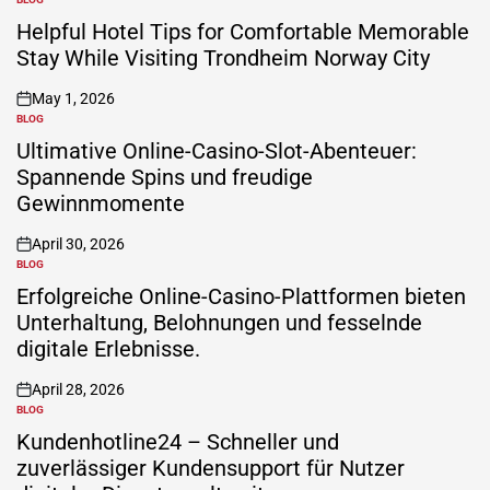
POSTED
IN
Helpful Hotel Tips for Comfortable Memorable
Stay While Visiting Trondheim Norway City
May 1, 2026
on
BLOG
POSTED
IN
Ultimative Online-Casino-Slot-Abenteuer:
Spannende Spins und freudige
Gewinnmomente
April 30, 2026
on
BLOG
POSTED
IN
Erfolgreiche Online-Casino-Plattformen bieten
Unterhaltung, Belohnungen und fesselnde
digitale Erlebnisse.
April 28, 2026
on
BLOG
POSTED
IN
Kundenhotline24 – Schneller und
zuverlässiger Kundensupport für Nutzer