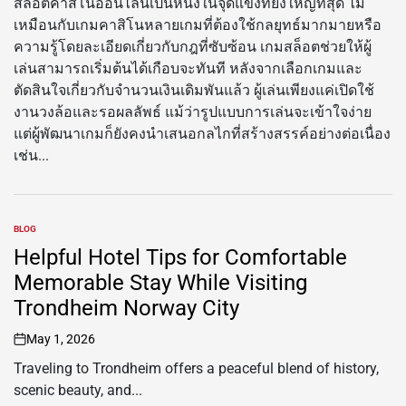
สล็อตคาสิโนออนไลน์เป็นหนึ่งในจุดแข็งที่ยิ่งใหญ่ที่สุด ไม่
เหมือนกับเกมคาสิโนหลายเกมที่ต้องใช้กลยุทธ์มากมายหรือ
ความรู้โดยละเอียดเกี่ยวกับกฎที่ซับซ้อน เกมสล็อตช่วยให้ผู้
เล่นสามารถเริ่มต้นได้เกือบจะทันที หลังจากเลือกเกมและ
ตัดสินใจเกี่ยวกับจำนวนเงินเดิมพันแล้ว ผู้เล่นเพียงแค่เปิดใช้
งานวงล้อและรอผลลัพธ์ แม้ว่ารูปแบบการเล่นจะเข้าใจง่าย
แต่ผู้พัฒนาเกมก็ยังคงนำเสนอกลไกที่สร้างสรรค์อย่างต่อเนื่อง
เช่น...
BLOG
POSTED
IN
Helpful Hotel Tips for Comfortable
Memorable Stay While Visiting
Trondheim Norway City
May 1, 2026
on
Traveling to Trondheim offers a peaceful blend of history,
scenic beauty, and...