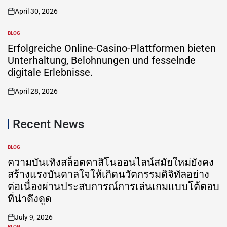
April 30, 2026
on
BLOG
POSTED
IN
Erfolgreiche Online-Casino-Plattformen bieten
Unterhaltung, Belohnungen und fesselnde
digitale Erlebnisse.
April 28, 2026
on
Recent News
BLOG
POSTED
IN
ความบันเทิงสล็อตคาสิโนออนไลน์สมัยใหม่ยังคง
สร้างแรงบันดาลใจให้เกิดนวัตกรรมดิจิทัลอย่าง
ต่อเนื่องผ่านประสบการณ์การเล่นเกมแบบโต้ตอบ
ที่น่าดึงดูด
July 9, 2026
on
BLOG