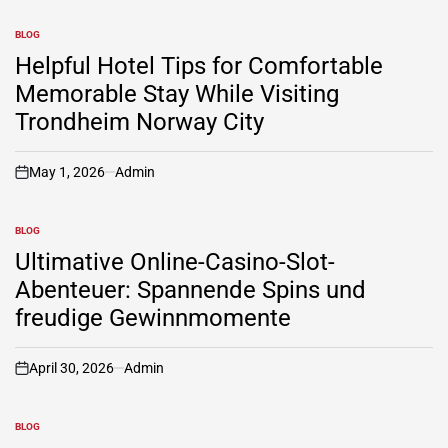
BLOG
POSTED
IN
Helpful Hotel Tips for Comfortable
Memorable Stay While Visiting
Trondheim Norway City
May 1, 2026
Admin
on
BLOG
POSTED
IN
Ultimative Online-Casino-Slot-
Abenteuer: Spannende Spins und
freudige Gewinnmomente
April 30, 2026
Admin
on
BLOG
POSTED
IN